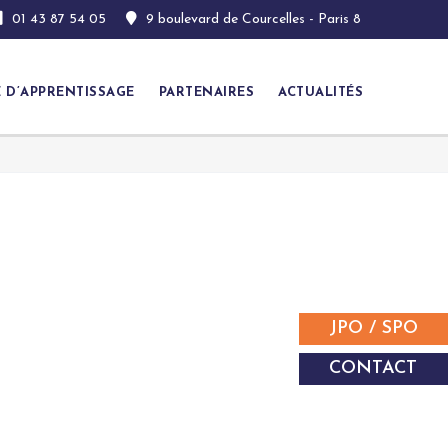
01 43 87 54 05
9 boulevard de Courcelles - Paris 8
E D’APPRENTISSAGE
PARTENAIRES
ACTUALITÉS
JPO / SPO
CONTACT